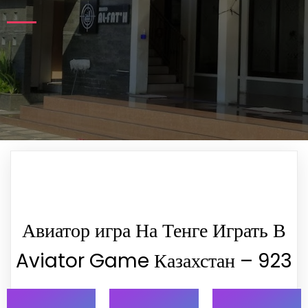
Авиатор игра На Тенге Играть В
Aviator Game Казахстан – 923