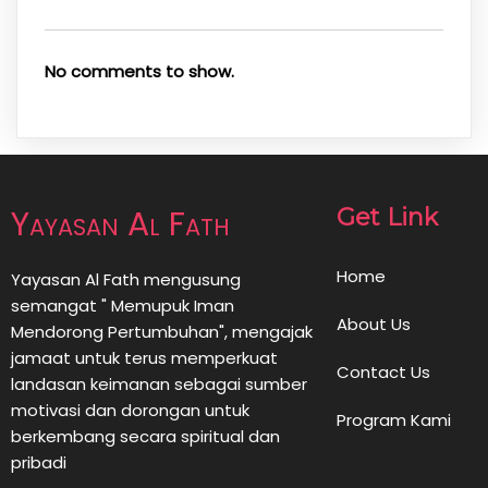
No comments to show.
Yayasan Al Fath
Get Link
Home
Yayasan Al Fath mengusung
semangat " Memupuk Iman
About Us
Mendorong Pertumbuhan", mengajak
jamaat untuk terus memperkuat
Contact Us
landasan keimanan sebagai sumber
motivasi dan dorongan untuk
Program Kami
berkembang secara spiritual dan
pribadi