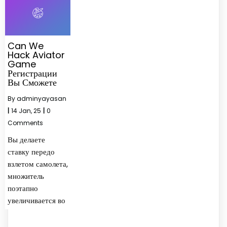
Can We
Hack Aviator
Game
Регистрации
Вы Сможете
By
adminyayasan
|
14
Jan, 25
|
0
Comments
Вы делаете
ставку передо
взлетом самолета,
множитель
поэтапно
увеличивается во