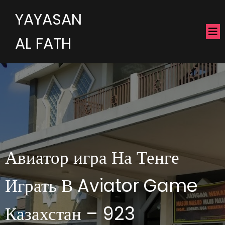
YAYASAN
AL FATH
Авиатор игра На Тенге
Играть В Aviator Game
Казахстан – 923