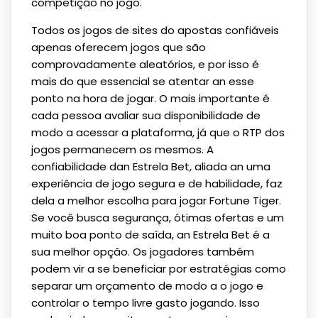
competição no jogo.
Todos os jogos de sites do apostas confiáveis
apenas oferecem jogos que são
comprovadamente aleatórios, e por isso é
mais do que essencial se atentar an esse
ponto na hora de jogar. O mais importante é
cada pessoa avaliar sua disponibilidade de
modo a acessar a plataforma, já que o RTP dos
jogos permanecem os mesmos. A
confiabilidade dan Estrela Bet, aliada an uma
experiência de jogo segura e de habilidade, faz
dela a melhor escolha para jogar Fortune Tiger.
Se você busca segurança, ótimas ofertas e um
muito boa ponto de saída, an Estrela Bet é a
sua melhor opção. Os jogadores também
podem vir a se beneficiar por estratégias como
separar um orçamento de modo a o jogo e
controlar o tempo livre gasto jogando. Isso