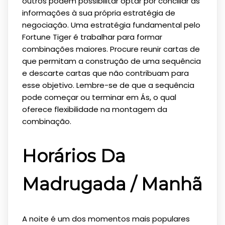
outros podem possibilitar optar por conciliar as
informações à sua própria estratégia de
negociação. Uma estratégia fundamental pelo
Fortune Tiger é trabalhar para formar
combinações maiores. Procure reunir cartas de
que permitam a construção de uma sequência
e descarte cartas que não contribuam para
esse objetivo. Lembre-se de que a sequência
pode começar ou terminar em Ás, o qual
oferece flexibilidade na montagem da
combinação.
Horários Da
Madrugada / Manhã
A noite é um dos momentos mais populares