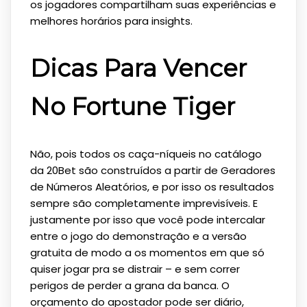
os jogadores compartilham suas experiências e
melhores horários para insights.
Dicas Para Vencer
No Fortune Tiger
Não, pois todos os caça-níqueis no catálogo
da 20Bet são construídos a partir de Geradores
de Números Aleatórios, e por isso os resultados
sempre são completamente imprevisíveis. E
justamente por isso que você pode intercalar
entre o jogo do demonstração e a versão
gratuita de modo a os momentos em que só
quiser jogar pra se distrair – e sem correr
perigos de perder a grana da banca. O
orçamento do apostador pode ser diário,