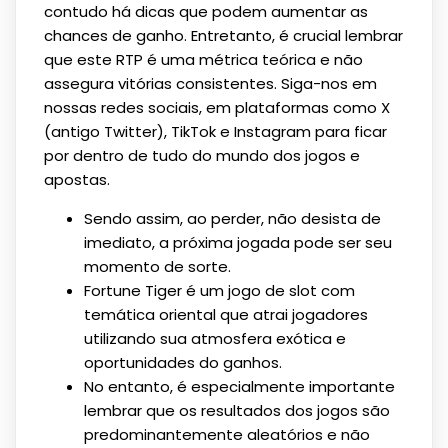
contudo há dicas que podem aumentar as
chances de ganho. Entretanto, é crucial lembrar
que este RTP é uma métrica teórica e não
assegura vitórias consistentes. Siga-nos em
nossas redes sociais, em plataformas como X
(antigo Twitter), TikTok e Instagram para ficar
por dentro de tudo do mundo dos jogos e
apostas.
Sendo assim, ao perder, não desista de
imediato, a próxima jogada pode ser seu
momento de sorte.
Fortune Tiger é um jogo de slot com
temática oriental que atrai jogadores
utilizando sua atmosfera exótica e
oportunidades do ganhos.
No entanto, é especialmente importante
lembrar que os resultados dos jogos são
predominantemente aleatórios e não