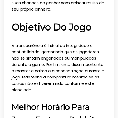
suas chances de ganhar sem arriscar muito do
seu próprio dinheiro.
Objetivo Do Jogo
A transparência é 1 sinal de integridade e
confiabilidade, garantindo que os jogadores
não se sintam enganados ou manipulados
durante o game. Por fim, uma dica importante
é manter a calma e a concentração durante o
jogo. Mantenha a compostura mesmo se as
coisas não estiverem indo conforme este
planejado.
Melhor Horário Para