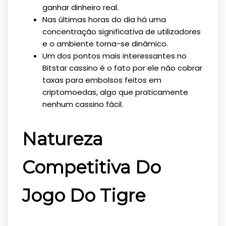
ganhar dinheiro real.
Nas últimas horas do dia há uma
concentração significativa de utilizadores
e o ambiente torna-se dinâmico.
Um dos pontos mais interessantes no
Bitstar cassino é o fato por ele não cobrar
taxas para embolsos feitos em
criptomoedas, algo que praticamente
nenhum cassino fácil.
Natureza
Competitiva Do
Jogo Do Tigre