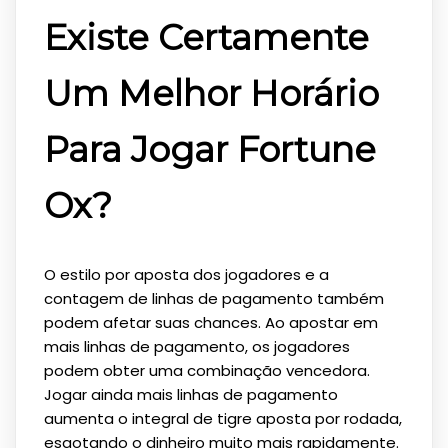
Existe Certamente
Um Melhor Horário
Para Jogar Fortune
Ox?
O estilo por aposta dos jogadores e a
contagem de linhas de pagamento também
podem afetar suas chances. Ao apostar em
mais linhas de pagamento, os jogadores
podem obter uma combinação vencedora.
Jogar ainda mais linhas de pagamento
aumenta o integral de tigre aposta por rodada,
esgotando o dinheiro muito mais rapidamente.