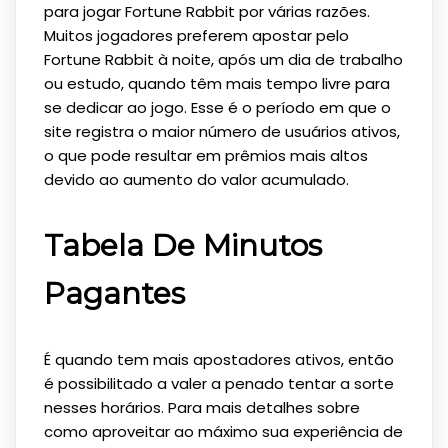
para jogar Fortune Rabbit por várias razões.
Muitos jogadores preferem apostar pelo
Fortune Rabbit à noite, após um dia de trabalho
ou estudo, quando têm mais tempo livre para
se dedicar ao jogo. Esse é o período em que o
site registra o maior número de usuários ativos,
o que pode resultar em prêmios mais altos
devido ao aumento do valor acumulado.
Tabela De Minutos
Pagantes
É quando tem mais apostadores ativos, então
é possibilitado a valer a penado tentar a sorte
nesses horários. Para mais detalhes sobre
como aproveitar ao máximo sua experiência de