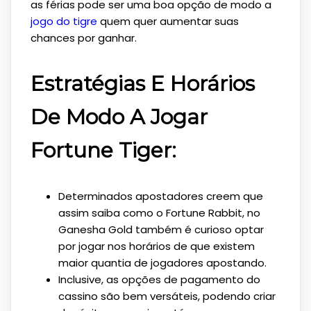
as férias pode ser uma boa opção de modo a
jogo do tigre
quem quer aumentar suas
chances por ganhar.
Estratégias E Horários
De Modo A Jogar
Fortune Tiger:
Determinados apostadores creem que
assim saiba como o Fortune Rabbit, no
Ganesha Gold também é curioso optar
por jogar nos horários de que existem
maior quantia de jogadores apostando.
Inclusive, as opções de pagamento do
cassino são bem versáteis, podendo criar