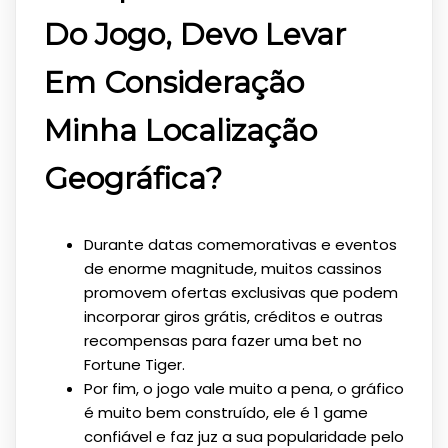
Do Jogo, Devo Levar
Em Consideração
Minha Localização
Geográfica?
Durante datas comemorativas e eventos
de enorme magnitude, muitos cassinos
promovem ofertas exclusivas que podem
incorporar giros grátis, créditos e outras
recompensas para fazer uma bet no
Fortune Tiger.
Por fim, o jogo vale muito a pena, o gráfico
é muito bem construído, ele é 1 game
confiável e faz juz a sua popularidade pelo