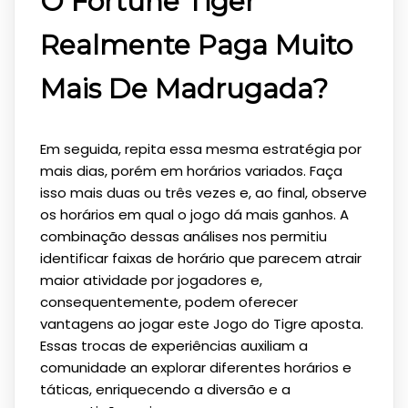
O Fortune Tiger
Realmente Paga Muito
Mais De Madrugada?
Em seguida, repita essa mesma estratégia por
mais dias, porém em horários variados. Faça
isso mais duas ou três vezes e, ao final, observe
os horários em qual o jogo dá mais ganhos. A
combinação dessas análises nos permitiu
identificar faixas de horário que parecem atrair
maior atividade por jogadores e,
consequentemente, podem oferecer
vantagens ao jogar este Jogo do Tigre aposta.
Essas trocas de experiências auxiliam a
comunidade an explorar diferentes horários e
táticas, enriquecendo a diversão e a