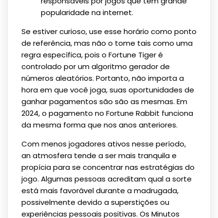
responsáveis por jogos que têm grande
popularidade na internet.
Se estiver curioso, use esse horário como ponto
de referência, mas não o tome tais como uma
regra específica, pois o Fortune Tiger é
controlado por um algoritmo gerador de
números aleatórios. Portanto, não importa a
hora em que você joga, suas oportunidades de
ganhar pagamentos são são as mesmas. Em
2024, o pagamento no Fortune Rabbit funciona
da mesma forma que nos anos anteriores.
Com menos jogadores ativos nesse período,
an atmosfera tende a ser mais tranquila e
propícia para se concentrar nas estratégias do
jogo. Algumas pessoas acreditam qual a sorte
está mais favorável durante a madrugada,
possivelmente devido a superstições ou
experiências pessoais positivas. Os Minutos