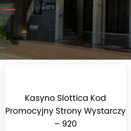
Kasyno Slottica Kod
Promocyjny Strony Wystarczy
– 920