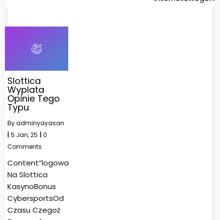
Slottica
Wyplata
Opinie Tego
Typu
By
adminyayasan
|
5
Jan, 25
|
0
Comments
Content“logowanie
Na Slottica
KasynoBonus
CybersportsOd
Czasu Czegoż