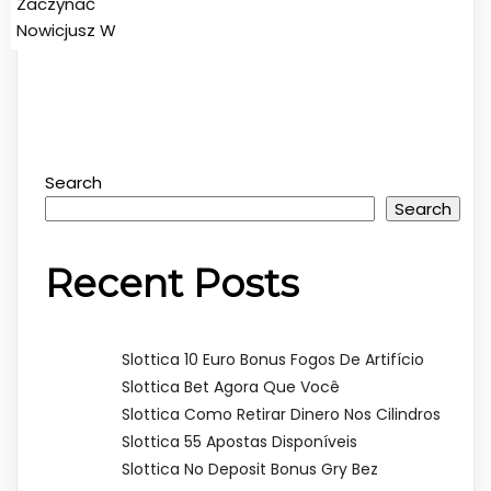
Zaczynać
Nowicjusz W
Search
Search
Recent Posts
Slottica 10 Euro Bonus Fogos De Artifício
Slottica Bet Agora Que Você
Slottica Como Retirar Dinero Nos Cilindros
Slottica 55 Apostas Disponíveis
Slottica No Deposit Bonus Gry Bez