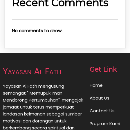
Recent Comments
No comments to show.
Yayasan Al Fath
Get Link
Home
Yayasan Al Fath mengusung
semangat " Memupuk Iman
About Us
Mendorong Pertumbuhan", mengajak
jamaat untuk terus memperkuat
Contact Us
landasan keimanan sebagai sumber
motivasi dan dorongan untuk
Program Kami
berkembang secara spiritual dan