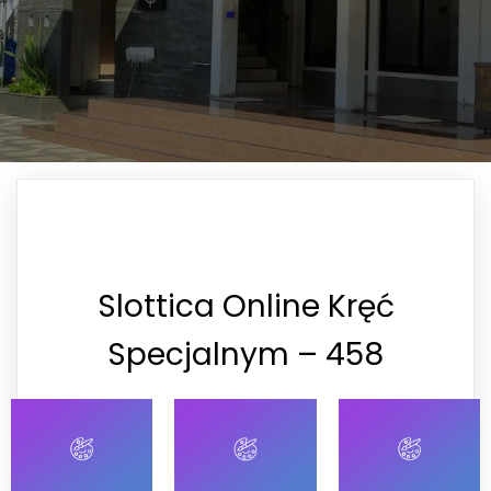
Slottica Online Kręć
Specjalnym – 458