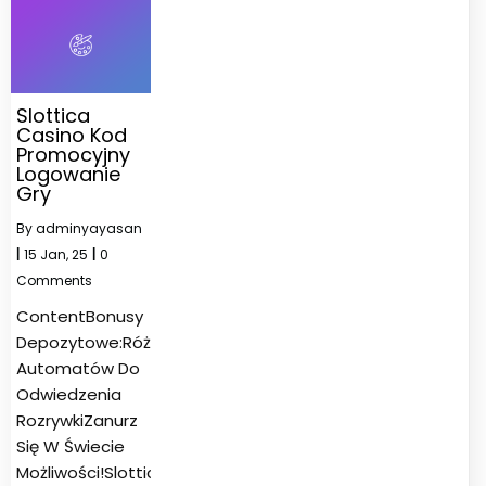
Slottica
Casino Kod
Promocyjny
Logowanie
Gry
By
adminyayasan
|
15
Jan, 25
|
0
Comments
ContentBonusy
Depozytowe:Różnorodność
Automatów Do
Odwiedzenia
RozrywkiZanurz
Się W Świecie
Możliwości!Slottica