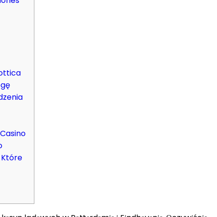
hones
ottica
ogę
dzenia
 Casino
o
 Które