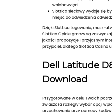
wniebowzięci.
Slottica sieciowy wydaje się
miejsc do odwiedzenia odwiedze
Dzięki Slottica Logowanie, masz ła
Slottica Opinie graczy są zazwyczaj
jakości propozycje i przyjaznym int
przyjaciel, dlatego Slottica Casino
Dell Latitude D
Download
Przygotowane w celu Twoich potrze
zwłaszcza rozległy wybór opcji wpł
przechowanie przy pomocy kodów BLI