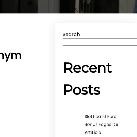
Search
rnym
Recent
Posts
Slottica 10 Euro
Bonus Fogos De
Artifício