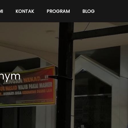
MI
KONTAK
PROGRAM
BLOG
rnym