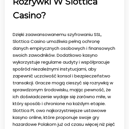
Rozrywki W Slottica
Casino?
Dzięki zaawansowanemu szyfrowaniu SSL,
Slottica Casino umożliwia pełną ochronę
danych empirycznych osobowych i finansowych
swoich zawodników. Dodatkowo kasyno
wykorzystuje regularne audyty i współpracuje
spośród niezależnymi instytucjami, aby
zapewnić uczciwość konsol i bezpieczeństwo
transakcji. Gracze mogą cieszyć się rozrywką w
sprawdzonym środowisku, mając pewność, że
ich doświadczenie wydaje się zarówno miłe, w
który sposób i chronione na każdym etapie.
Slottica PL owo najkorzystniejsze ustawowe
kasyno online, które proponuje swoje gry
hazardowe Polakom już od czasu więcej niż pięć