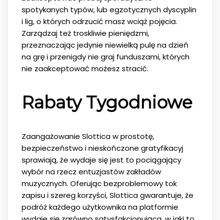
spotykanych typów, lub egzotycznych dyscyplin
i lig, o których odrzucić masz wciąż pojęcia.
Zarządzaj też troskliwie pieniędzmi,
przeznaczając jedynie niewielką pulę na dzień
na grę i przenigdy nie graj funduszami, których
nie zaakceptować możesz stracić.
Rabaty Tygodniowe
Zaangażowanie Slottica w prostotę,
bezpieczeństwo i nieskończone gratyfikacyj
sprawiają, że wydaje się jest to pociągający
wybór na rzecz entuzjastów zakładów
muzycznych. Oferując bezproblemowy tok
zapisu i szereg korzyści, Slottica gwarantuje, że
podróż każdego użytkownika na platformie
wydaje się zarówno satysfakcjonująca, w jaki to