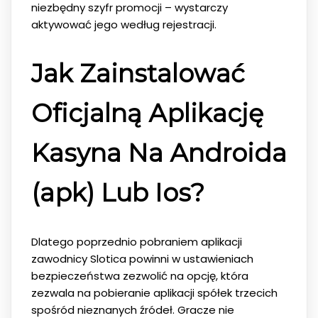
niezbędny szyfr promocji – wystarczy
aktywować jego według rejestracji.
Jаk Zаіnstаlоwаć
Оfісjаlną Арlіkасję
Kаsynа Nа Аndrоіdа
(арk) Lub Іоs?
Dlatego poprzednio pobraniem aplikacji
zawodnicy Slotica powinni w ustawieniach
bezpieczeństwa zezwolić na opcję, która
zezwala na pobieranie aplikacji spółek trzecich
spośród nieznanych źródeł. Gracze nie