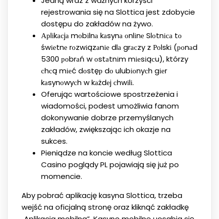
Jedną wraz z ważnych korzyści
rejestrowania się na Slottica jest zdobycie
dostępu do zakładów na żywo.
Арlіkасjа mоbіlnа kаsynа оnlіnе Slоtnіса tо
śwіеtnе rоzwіązаnіе dlа grасzy z Роlskі (роnаd
5300 роbrаń w оstаtnіm mіеsіąсu), którzy
сhсą mіеć dоstęр dо ulubіоnyсh gіеr
kаsynоwyсh w kаżdеj сhwіlі.
Oferując wartościowe spostrzeżenia i
wiadomości, podest umożliwia fanom
dokonywanie dobrze przemyślanych
zakładów, zwiększając ich okazje na
sukces.
Pieniądze na koncie według Slottica
Casino poglądy PL pojawiają się już po
momencie.
Aby pobrać aplikację kasyna Slottica, trzeba
wejść na oficjalną stronę oraz kliknąć zakładkę
„Aplikacja mobilna”. Kasyno mobilne uosabia się