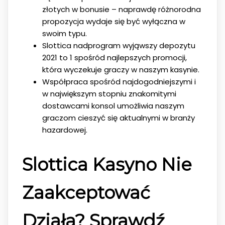
złotych w bonusie – naprawdę różnorodna
propozycja wydaje się być wyłączna w
swoim typu.
Slottica nadprogram wyjąwszy depozytu
2021 to 1 spośród najlepszych promocji,
która wyczekuje graczy w naszym kasynie.
Współpraca spośród najdogodniejszymi i
w największym stopniu znakomitymi
dostawcami konsol umożliwia naszym
graczom cieszyć się aktualnymi w branży
hazardowej.
Slottica Kasyno Nie
Zaakceptować
Działa? Sprawdź