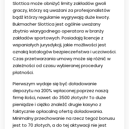
Slottica może obniżyć limity zakładów gwoli
graczy, którzy są uważani za profesjonalistów
bądź którzy regularnie wygrywają duże kwoty.
Bukmacher Slottica jest ogólnie uważany
zbytnio wiarygodnego operatora w branży
zakładów sportowych. Posiadają licencje z
wspaniałych jurysdykcji, jakie możliwości jest
oznaką katalogów bezpieczeństwa i uczciwości.
Czas przetwarzania umowy może się różnić w
zależności od czasu wybieranej procedury
płatności.
Pierwszym wydaje się być doładowanie
depozytu na 200% wpłaconej poprzez naszą
firmę ilości, nawet do 3500 złotych! To duże
pieniądze i ciężko znaleźć drugie kasyno z
faktycznie opłacalną ofertą doładowania.
Minimalny przechowanie na rzecz tegoż bonusu
jest to 70 złotych, a do tej aktywacji nie jest