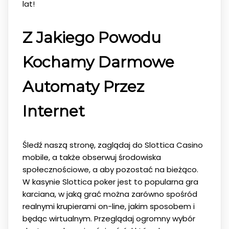
lat!
Z Jakiego Powodu
Kochamy Darmowe
Automaty Przez
Internet
Śledź naszą stronę, zaglądaj do Slottica Casino
mobile, a także obserwuj środowiska
społecznościowe, a aby pozostać na bieżąco.
W kasynie Slottica poker jest to popularna gra
karciana, w jaką grać można zarówno spośród
realnymi krupierami on-line, jakim sposobem i
będąc wirtualnym. Przeglądaj ogromny wybór