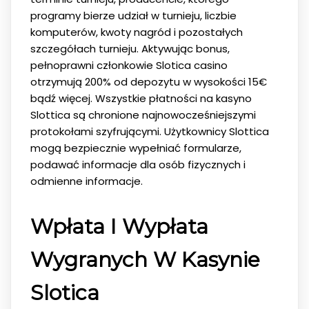
programy bierze udział w turnieju, liczbie
komputerów, kwoty nagród i pozostałych
szczegółach turnieju. Aktywując bonus,
pełnoprawni członkowie Slotica casino
otrzymują 200% od depozytu w wysokości 15€
bądź więcej. Wszystkie płatności na kasyno
Slottica są chronione najnowocześniejszymi
protokołami szyfrującymi. Użytkownicy Slottica
mogą bezpiecznie wypełniać formularze,
podawać informacje dla osób fizycznych i
odmienne informacje.
Wpłata I Wypłata
Wygranych W Kasynie
Slotica