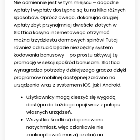
Nie odmiennie jest w tym miejscu – dogodne
wpłaty i wypłaty dostępne są tu na kilka różnych
sposobów. Oprócz owego, dokonując drugiej
wpłaty zbyt przynajmniej dwieście złotych w
Slottica kasyno internetowego otrzymać
można trzydziestu darmowych spinów! Tutaj
również odrzucić będzie niezbędny system
kodowania bonusowy – po prostu aktywuj tę
promocję w sekcji spośród bonusami. Slottica
wynagradza potrzeby dzisiejszego gracza dzięki
programów mobilnej dostępnej zarówno na
urządzenia wraz z systemem iOS, jak i Android.
Użytkownicy mogą cieszyć się wygodą
dostępu do każdego opcji wraz z pułapu
własnych urządzeń.
Wszystkie środki są deponowane
natychmiast, więc członkowie nie
zaakceptować muszą czekać na