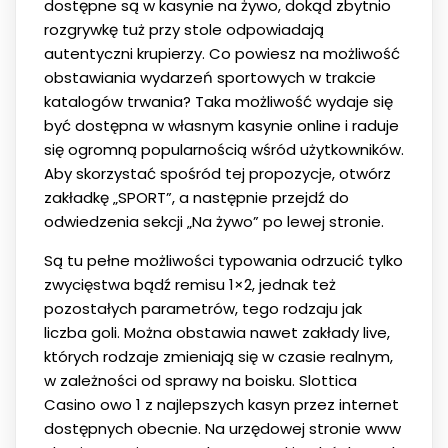
dostępne są w kasynie na żywo, dokąd zbytnio
rozgrywkę tuż przy stole odpowiadają
autentyczni krupierzy. Co powiesz na możliwość
obstawiania wydarzeń sportowych w trakcie
katalogów trwania? Taka możliwość wydaje się
być dostępna w własnym kasynie online i raduje
się ogromną popularnością wśród użytkowników.
Aby skorzystać spośród tej propozycje, otwórz
zakładkę „SPORT”, a następnie przejdź do
odwiedzenia sekcji „Na żywo” po lewej stronie.
Są tu pełne możliwości typowania odrzucić tylko
zwycięstwa bądź remisu 1×2, jednak też
pozostałych parametrów, tego rodzaju jak
liczba goli. Można obstawia nawet zakłady live,
których rodzaje zmieniają się w czasie realnym,
w zależności od sprawy na boisku. Slottica
Casino owo 1 z najlepszych kasyn przez internet
dostępnych obecnie. Na urzędowej stronie www