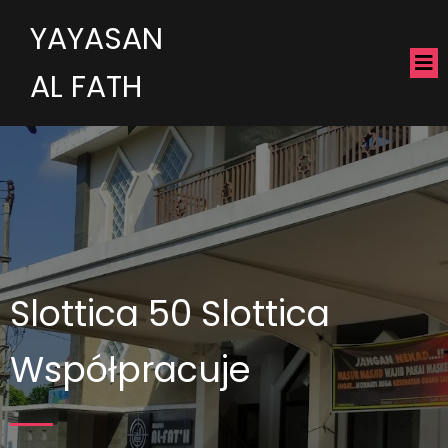
YAYASAN
AL FATH
Slottica 50 Slottica
Współpracuje