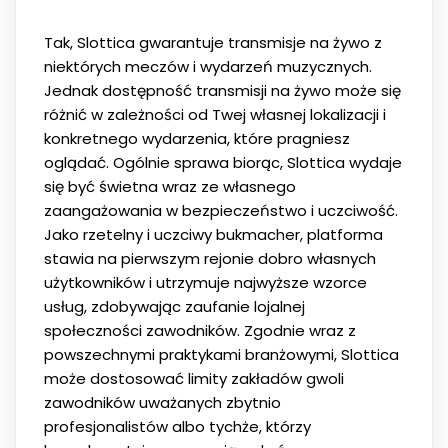
Tak, Slottica gwarantuje transmisje na żywo z
niektórych meczów i wydarzeń muzycznych.
Jednak dostępność transmisji na żywo może się
różnić w zależności od Twej własnej lokalizacji i
konkretnego wydarzenia, które pragniesz
oglądać. Ogólnie sprawa biorąc, Slottica wydaje
się być świetna wraz ze własnego
zaangażowania w bezpieczeństwo i uczciwość.
Jako rzetelny i uczciwy bukmacher, platforma
stawia na pierwszym rejonie dobro własnych
użytkowników i utrzymuje najwyższe wzorce
usług, zdobywając zaufanie lojalnej
społeczności zawodników. Zgodnie wraz z
powszechnymi praktykami branżowymi, Slottica
może dostosować limity zakładów gwoli
zawodników uważanych zbytnio
profesjonalistów albo tychże, którzy