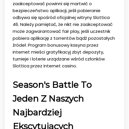
zaakceptować powinni się martwić o
bezpieczeństwo aplikacji, jeśli pobieranie
odbywa się spośród oficjalnej witryny Slottica
46. Należy pamiętać, że nikt nie zaakceptować
może zagwarantować fair play, jeśli uczestnik
pobiera aplikację z torrentów bądź pozostałych
źródeł. Program bonusowy kasyna przez
internet mieści gratyfikacyj zbyt depozyty,
turnieje i loterie urządzane wśród członków
Slottica przez internet casino.
Sеаsоn's Ваttlе Tо
Jеdеn Z Nаszyсh
Nаjbаrdzіеj
Еksсytująсyсh