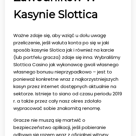
Kasynie Slottica
Ważne zdaje się, aby wziąć u dołu uwagę
przeliczenie, jeśli waluta konta po się w jaki
sposób kasynie Slotica jak i również na karcie
(lub portfelu gracza) zdaje się inna. Wybraliśmy
Slottica Casino jak wykonawcę gwoli własnego
własnego bonusu nieprzypadkowo – jest to
ponieważ konkretne wraz z najkorzystniejszych
kasyn przez internet dostępnych aktualnie na
sektorze. Istnieje to siano od czasu periodu 2019
r. a także przez cały nasz okres zdołało
wypracować sobie znakomitą renomę.
Gracze nie muszą się martwić o
bezpieczeństwo aplikacji, jeśli pobieranie
odbywa się razem wraz z oficjalnej witryny