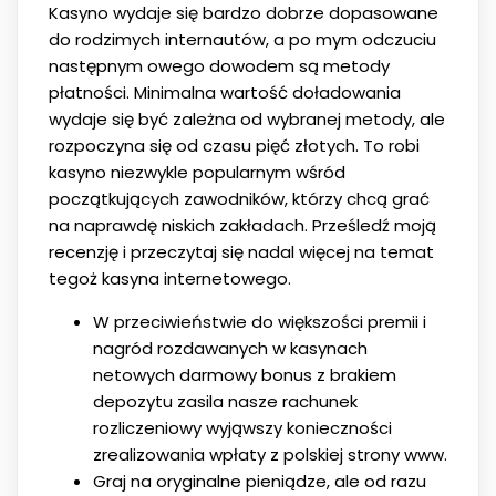
Kasyno wydaje się bardzo dobrze dopasowane
do rodzimych internautów, a po mym odczuciu
następnym owego dowodem są metody
płatności. Minimalna wartość doładowania
wydaje się być zależna od wybranej metody, ale
rozpoczyna się od czasu pięć złotych. To robi
kasyno niezwykle popularnym wśród
początkujących zawodników, którzy chcą grać
na naprawdę niskich zakładach. Prześledź moją
recenzję i przeczytaj się nadal więcej na temat
tegoż kasyna internetowego.
W przeciwieństwie do większości premii i
nagród rozdawanych w kasynach
netowych darmowy bonus z brakiem
depozytu zasila nasze rachunek
rozliczeniowy wyjąwszy konieczności
zrealizowania wpłaty z polskiej strony www.
Graj na oryginalne pieniądze, ale od razu