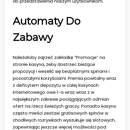
do przedstawienia naszym użytkownikom.
Automaty Do
Zabawy
Należałoby zajrzeć zakładkę “Promocje” na
stronie kasyna, żeby dostrzec bieżące
propozycji i weselić się bezpłatnymi spinami i
pozostałymi korzyściami. Premia powitalny wraz
z deficytem depozytu w całej kasynach
internetowego owe 1-a wraz wraz z w
największym zakresie pociągających odmian
ofert na rzecz świeżych graczy. Ponadto kasyno
często mieści zestaw gratisowych spinów w
chodliwych rozrywkach wyszukuje się slotowych,
zapewniając jeszcze więcej możliwości pod