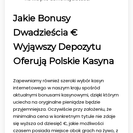
Jakie Bonusy
Dwadzieścia €
Wyjąwszy Depozytu
Oferują Polskie Kasyna
Zapewniamy również szeroki wybór kasyn
internetowego w naszym kraju spośród
aktualnymi bonusami kasynowymi, dzięki którym
uciecha na oryginalne pieniądze będzie
przyjemniejsza. Oczywiście przy założeniu, że
minimalna cena w konkretnym tytule nie zdaje
się wyższa od dziesięć €, jakie możliwości
czasem posiada miejsce obok grach na żywo, z