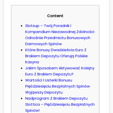
Content
Slotsup – Twój Poradnik I
Kompendium Niezawodnej Zdolności
Odnośnie Przedmiotu Bonusowych
Darmowych Spinów
Które Bonusy Dwadzieścia Euro Z
Brakiem Depozytu Oferują Polskie
Kasyna
Jakim Sposobem Aktywować Kolejny
Euro Z Brakiem Depozytu?
Wartości I Usterki Bonusu
Pięćdziesięciu Bezpłatnych Spinów
Wyjąwszy Depozytu
Nadprogram Z Brakiem Depozytu
Slottica – Pięćdziesięciu Bezpłatnych
Spinów!