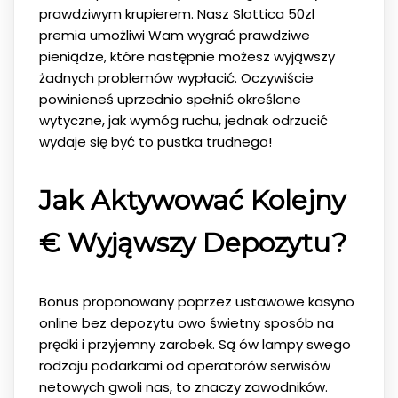
prawdziwym krupierem. Nasz Slottica 50zl
premia umożliwi Wam wygrać prawdziwe
pieniądze, które następnie możesz wyjąwszy
żadnych problemów wypłacić. Oczywiście
powinieneś uprzednio spełnić określone
wytyczne, jak wymóg ruchu, jednak odrzucić
wydaje się być to pustka trudnego!
Jak Aktywować Kolejny
€ Wyjąwszy Depozytu?
Bonus proponowany poprzez ustawowe kasyno
online bez depozytu owo świetny sposób na
prędki i przyjemny zarobek. Są ów lampy swego
rodzaju podarkami od operatorów serwisów
netowych gwoli nas, to znaczy zawodników.