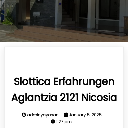
Slottica Erfahrungen
Aglantzia 2121 Nicosia
adminyayasan
January 5, 2025
1:27 pm