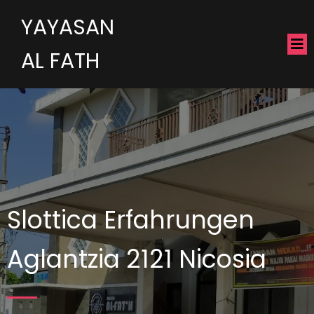
YAYASAN
AL FATH
Slottica Erfahrungen
Aglantzia 2121 Nicosia