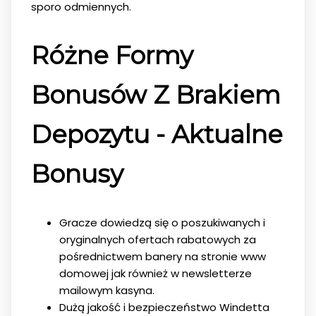
sporo odmiennych.
Różne Formy
Bonusów Z Brakiem
Depozytu - Aktualne
Bonusy
Gracze dowiedzą się o poszukiwanych i
oryginalnych ofertach rabatowych za
pośrednictwem banery na stronie www
domowej jak również w newsletterze
mailowym kasyna.
Dużą jakość i bezpieczeństwo Windetta