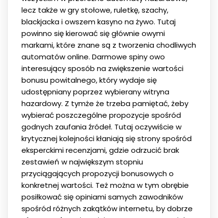
lecz także w gry stołowe, ruletkę, szachy,
blackjacka i owszem kasyno na żywo. Tutaj
powinno się kierować się głównie owymi
markami, które znane są z tworzenia chodliwych
automatów online. Darmowe spiny owo
interesujący sposób na zwiększenie wartości
bonusu powitalnego, który wydaje się
udostępniany poprzez wybierany witryna
hazardowy. Z tymże że trzeba pamiętać, żeby
wybierać poszczególne propozycje spośród
godnych zaufania źródeł. Tutaj oczywiście w
krytycznej kolejności kłaniają się strony spośród
eksperckimi recenzjami, gdzie odrzucić brak
zestawień w największym stopniu
przyciągających propozycji bonusowych o
konkretnej wartości. Też można w tym obrębie
posiłkować się opiniami samych zawodników
spośród różnych zakątków internetu, by dobrze