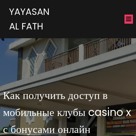
YAYASAN
AL FATH
Как получить доступ в
мобильные клубы casino x
с бонусами онлайн