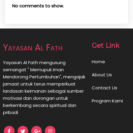
No comments to show.
Yayasan Al Fath
Get Link
Home
Yayasan Al Fath mengusung
semangat " Memupuk Iman
About Us
Mendorong Pertumbuhan", mengajak
jamaat untuk terus memperkuat
Contact Us
landasan keimanan sebagai sumber
motivasi dan dorongan untuk
Program Kami
berkembang secara spiritual dan
pribadi