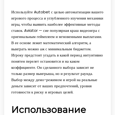
Используйте Autobet с целью автоматизации вашего
игрового процесса и углубленного изучения механики
игры, чтобы выявить наиболее эффективные методы
ставок. Aviator — сие популярная краш видеоигра с
оригинальным геймплеем и мгновенными выплатами.
В ее основе лежит математический алгоритм, а
выиграть можно аж с минимальным бюджетом.
Игроку предстоит угадать в какой период интуитивно
понятен перелет остановится и на каком
коэффициенте. Он сделанного выбора зависит не
только размер выигрыша, но и результат раунда.
Выбор между демо-режимом и игрой на реальные
деньги зависит от ваших предпочтений, уровня
готовности к риску и игровых целей.
Использование