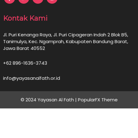
Kontak Kami
Jl. Puri Kenanga Raya, Jl. Puri Cipageran Indah 2 Blok B5,
Tanimulya, Kec. Ngamprah, Kabupaten Bandung Barat,
Jawa Barat 40552
+62 896-1636-3743
info@yayasanalfath.or.id
© 2024 Yayasan Al Fath |
PopularFX Theme