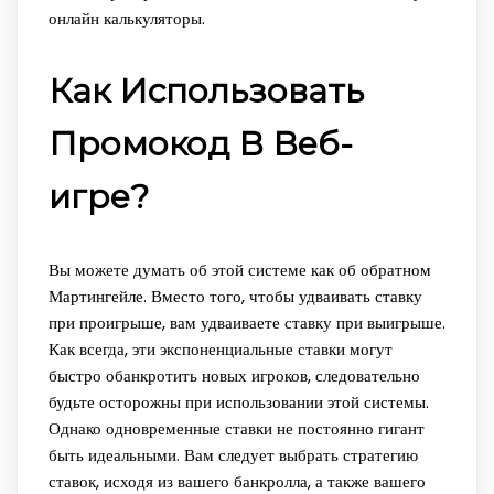
онлайн калькуляторы.
Как Использовать
Промокод В Веб-
игре?
Вы можете думать об этой системе как об обратном
Мартингейле. Вместо того, чтобы удваивать ставку
при проигрыше, вам удваиваете ставку при выигрыше.
Как всегда, эти экспоненциальные ставки могут
быстро обанкротить новых игроков, следовательно
будьте осторожны при использовании этой системы.
Однако одновременные ставки не постоянно гигант
быть идеальными. Вам следует выбрать стратегию
ставок, исходя из вашего банкролла, а также вашего