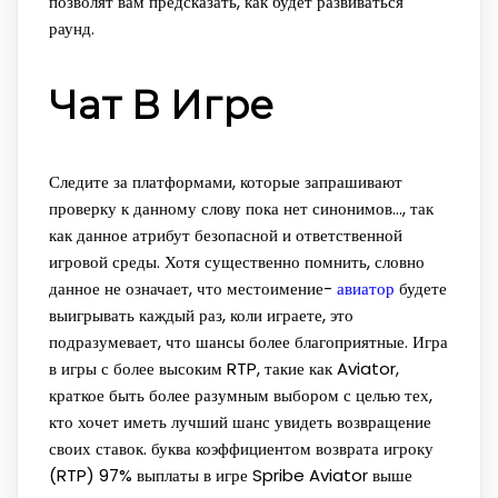
позволят вам предсказать, как будет развиваться
раунд.
Чат В Игре
Следите за платформами, которые запрашивают
проверку к данному слову пока нет синонимов…, так
как данное атрибут безопасной и ответственной
игровой среды. Хотя существенно помнить, словно
данное не означает, что местоимение-
авиатор
будете
выигрывать каждый раз, коли играете, это
подразумевает, что шансы более благоприятные. Игра
в игры с более высоким RTP, такие как Aviator,
краткое быть более разумным выбором с целью тех,
кто хочет иметь лучший шанс увидеть возвращение
своих ставок. буква коэффициентом возврата игроку
(RTP) 97% выплаты в игре Spribe Aviator выше