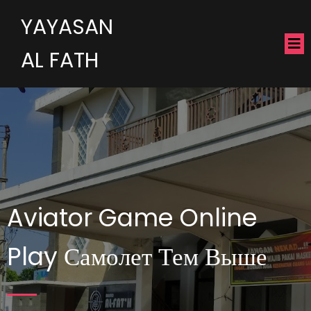
YAYASAN
AL FATH
Aviator Game Online
Play Самолет Тем Выше