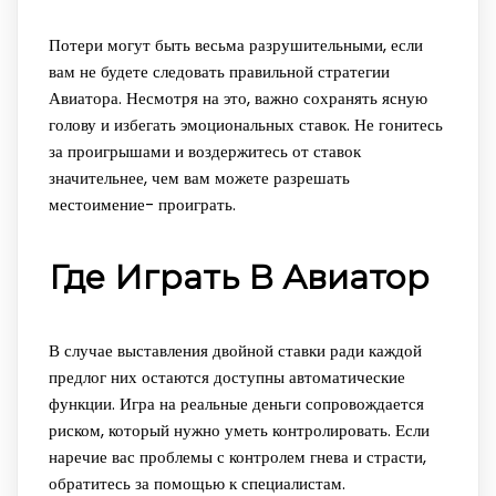
Потери могут быть весьма разрушительными, если
вам не будете следовать правильной стратегии
Авиатора. Несмотря на это, важно сохранять ясную
голову и избегать эмоциональных ставок. Не гонитесь
за проигрышами и воздержитесь от ставок
значительнее, чем вам можете разрешать
местоимение- проиграть.
Где Играть В Авиатор
В случае выставления двойной ставки ради каждой
предлог них остаются доступны автоматические
функции. Игра на реальные деньги сопровождается
риском, который нужно уметь контролировать. Если
наречие вас проблемы с контролем гнева и страсти,
обратитесь за помощью к специалистам.