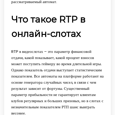
рассматриваемый автомат.
Что такое RTP в
онлайн-слотах
RTP в видеослотах – это параметр финансовой
отдачи, какой показывает, какой процент взносов
может поступить геймеру во время длительной игры.
Однако показатель отдачи выступает статистическим
показателем. Все автоматы на платформе работают на
основе генератора случайных чисел, в связи с чем
результат зависит от фортуны. Существенный
параметр прибыльности не гарантирует клиентам
клубов регулярных и больших призовых, но в слотах с
незначительным показателем РТП шанс выиграть
весомее.