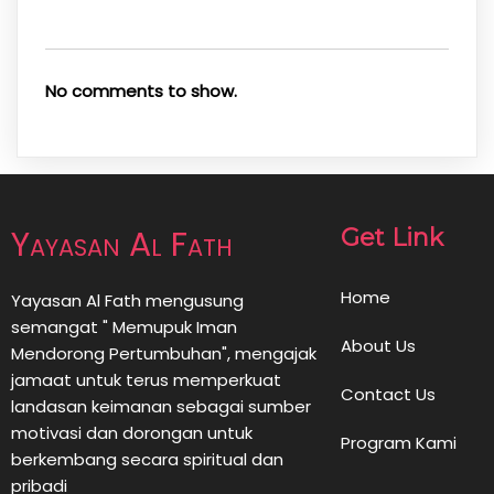
No comments to show.
Yayasan Al Fath
Get Link
Home
Yayasan Al Fath mengusung
semangat " Memupuk Iman
About Us
Mendorong Pertumbuhan", mengajak
jamaat untuk terus memperkuat
Contact Us
landasan keimanan sebagai sumber
motivasi dan dorongan untuk
Program Kami
berkembang secara spiritual dan
pribadi