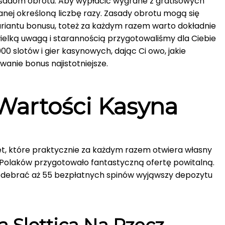
asadom obrotu. Aby wypłacić wygrane z gratisowych
nej określoną liczbę razy. Zasady obrotu mogą się
riantu bonusu, toteż za każdym razem warto dokładnie
ielką uwagą i starannością przygotowaliśmy dla Ciebie
000 slotów i gier kasynowych, dając Ci owo, jakie
wanie bonus najistotniejsze.
Wartości Kasyna
rnet, które praktycznie za każdym razem otwiera własny
i Polaków przygotowało fantastyczną ofertę powitalną.
 odebrać aż 55 bezpłatnych spinów wyjąwszy depozytu