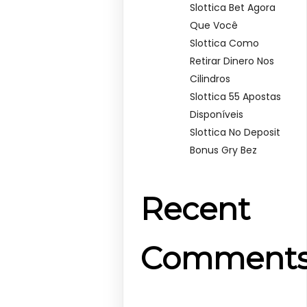
Slottica Bet Agora
Que Você
Slottica Como
Retirar Dinero Nos
Cilindros
Slottica 55 Apostas
Disponíveis
Slottica No Deposit
Bonus Gry Bez
Recent
Comment