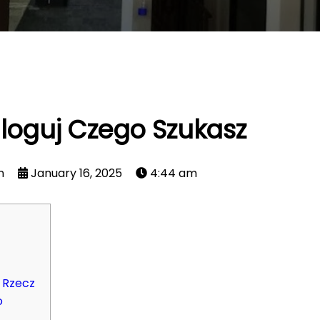
aloguj Czego Szukasz
n
January 16, 2025
4:44 am
 Rzecz
o