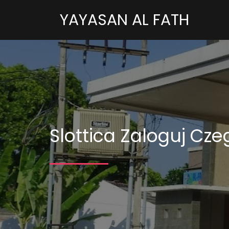
YAYASAN AL FATH
Slottica Zaloguj Cze