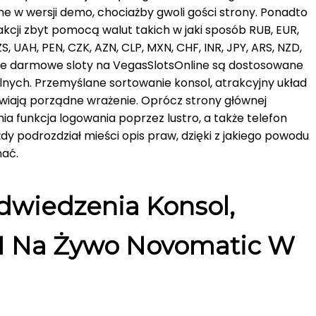
ne w wersji demo, chociażby gwoli gości strony. Ponadto
cji zbyt pomocą walut takich w jaki sposób RUB, EUR,
S, UAH, PEN, CZK, AZN, CLP, MXN, CHF, INR, JPY, ARS, NZD,
kie darmowe sloty na VegasSlotsOnline są dostosowane
ych. Przemyślane sortowanie konsol, atrakcyjny układ
iają porządne wrażenie. Oprócz strony głównej
a funkcja logowania poprzez lustro, a także telefon
 podrozdział mieści opis praw, dzięki z jakiego powodu
nać.
wiedzenia Konsol,
 I Na Żywo Novomatic W