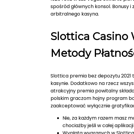
spośród głównych konsol. Bonusy i
arbitralnego kasyna.
Slottica Casino 
Metody Płatnoś
Slottica premia bez depozytu 2021 t
kasynie. Dodatkowo na rzecz wszys
atrakcyjny premia powitalny składa
polskim graczom hojny program bo
zaakceptować wyłącznie gratyfikac
Nie, za każdym razem masz mo
chociażby jeśli w całej aplikac
Wypłata wygranych w Slottica