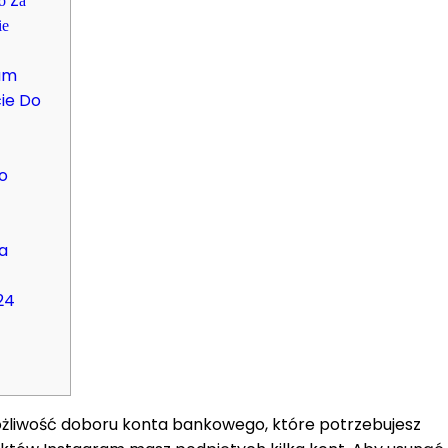
о Zа
іе
am
cie Do
no
ia
24
żliwość doboru konta bankowego, które potrzebujesz