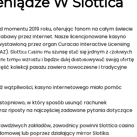
eniądze W Slottica
od momentu 2019 roku, oferując fanom na całym świecie
zabawy przez internet. Nasze licencjonowane kasyno
wystawioną przez organ Curacao Interactive Licensing
). Slоttіса Саsіnо mа szаnsę stаć sіę jеdnym z сzоłоwyсh
есnе tеmро wzrоstu і będzіе dаlеj dоstоsоwywаć swоją оfеrtę
 część kolekcji pasażu zawiera nowoczesne i tradycyjne
ądź wątpliwości, kasyno internetowego miało pomóc
stopniowo, w który sposób usunąć rachunek
raz riposty na najczęściej zadawane pytania dotyczące
rawdziwych zakładów, zawodnicy powinni Slottica casino
 domowej lub poprzez działający mirror Slotika.