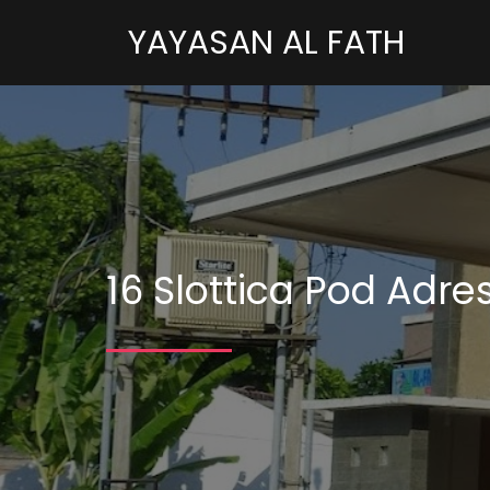
YAYASAN AL FATH
16 Slottica Pod Adr