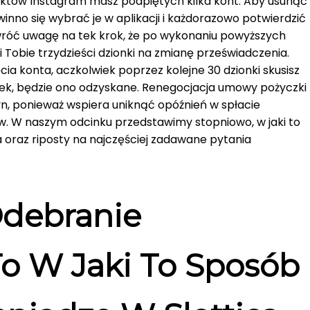
duktów Instagram masz podpiętych kilka kont. Aby usunąć
no się wybrać je w aplikacji i każdorazowo potwierdzić
Zwróć uwagę na tek krok, że po wykonaniu powyższych
 Tobie trzydzieści dzionki na zmianę przeświadczenia.
cia konta, aczkolwiek poprzez kolejne 30 dzionki skusisz
ek, będzie ono odzyskane. Renegocjacja umowy pożyczki
n, ponieważ wspiera uniknąć opóźnień w spłacie
w. W naszym odcinku przedstawimy stopniowo, w jaki to
 oraz riposty na najczęściej zadawane pytania
Odebranie
o W Jaki To Sposób