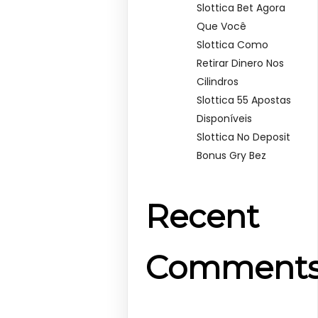
Slottica Bet Agora
Que Você
Slottica Como
Retirar Dinero Nos
Cilindros
Slottica 55 Apostas
Disponíveis
Slottica No Deposit
Bonus Gry Bez
Recent
Comment