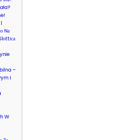
iała?
ne!
 І
о Nа
Slоttіса
ynie
bilna –
wym I
a
ch W